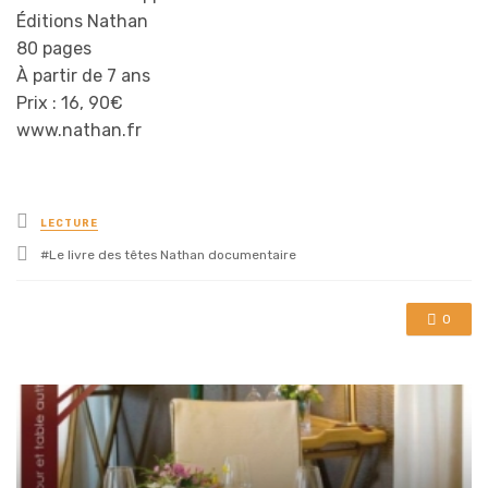
Éditions Nathan
80 pages
À partir de 7 ans
Prix : 16, 90€
www.nathan.fr
Posted
LECTURE
in
Tagged
Le livre des têtes Nathan documentaire
with
0