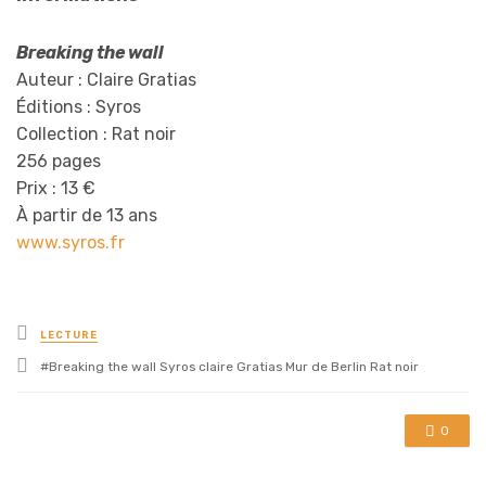
Breaking the wall
Auteur : Claire Gratias
Éditions : Syros
Collection : Rat noir
256 pages
Prix : 13 €
À partir de 13 ans
www.syros.fr
Posted
LECTURE
in
Tagged
Breaking the wall Syros claire Gratias Mur de Berlin Rat noir
with
0