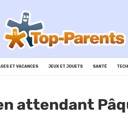
GES ET VACANCES
JEUX ET JOUETS
SANTÉ
TECH
 en attendant Pâ