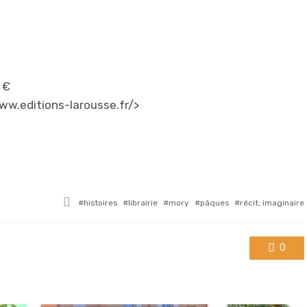
 €
ww.editions-larousse.fr/>
Tagged
histoires
librairie
mory
pâques
récit; imaginaire
with
0