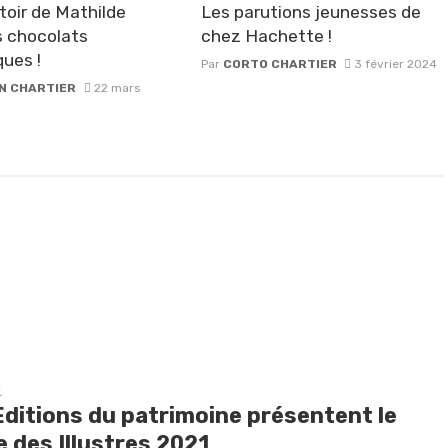
oir de Mathilde
Les parutions jeunesses de
s chocolats
chez Hachette !
ques !
Par
CORTO CHARTIER
3 février 2024
N CHARTIER
22 mars
E
Editions du patrimoine présentent le
 des Illustres 2021