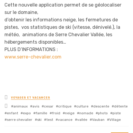
Cette nouvelle application permet de se géolocaliser
sur le domaine,
d’obtenir les informations neige, les fermetures de
pistes, vos statistiques de ski (vitesse, dénivelé.), la
météo, animations de Serre Chevalier Vallée, les
hébergements disponibles…
PLUS D’INFORMATIONS :
www.serre-chevalier.com
Posted
VOYAGES ET VACANCES
in
Tagged
animaux
avis
cesar
critique
culture
descente
détente
with
enfant
expo
famille
froid
neige
nomade
photo
piste
serre chevalier
ski
test
vacance
vallée
Vauban
Village