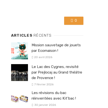
0
ARTICLES
RÉCENTS
Mission sauvetage de jouets
par Ecomaison !
20 avril 2026
Le Lac des Cygnes, revisité
par Prejlocaj au Grand théâtre
de Provence !
7 février 2026
Les révisions du bac
réinventées avec Kit’bac !
30 janvier 2026