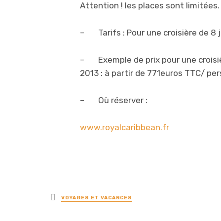
Attention ! les places sont limitées.
– Tarifs : Pour une croisière de 8 j
– Exemple de prix pour une croisière
2013 : à partir de 771euros TTC/ pe
– Où réserver :
www.royalcaribbean.fr
Posted
VOYAGES ET VACANCES
in