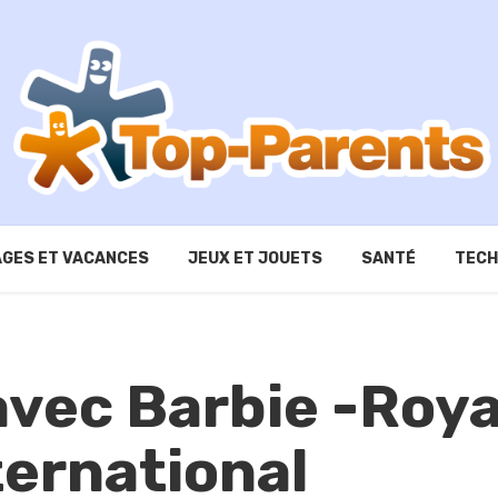
GES ET VACANCES
JEUX ET JOUETS
SANTÉ
TECH
avec Barbie -Roya
ternational