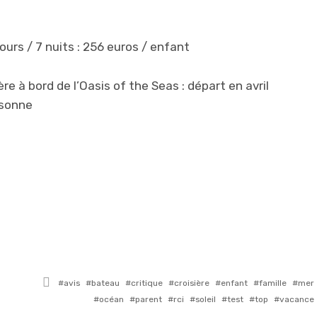
ours / 7 nuits : 256 euros / enfant
 à bord de l’Oasis of the Seas : départ en avril
rsonne
Tagged
avis
bateau
critique
croisière
enfant
famille
mer
with
océan
parent
rci
soleil
test
top
vacance