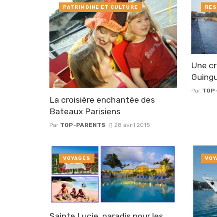
PATRIMOINE ET CULTURE
RES
Une cr
Guingu
Par
TOP
La croisière enchantée des
Bateaux Parisiens
Par
TOP-PARENTS
28 avril 2015
VOYAGES
VOY
Sainte Lucie, paradis pour les