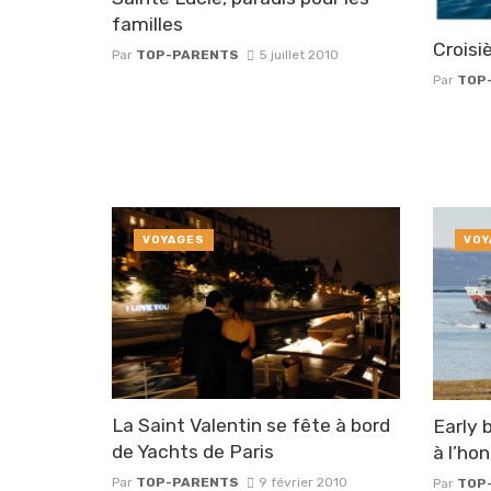
familles
Croisi
Par
TOP-PARENTS
5 juillet 2010
Par
TOP
VOYAGES
VOY
La Saint Valentin se fête à bord
Early 
de Yachts de Paris
à l’ho
Par
TOP-PARENTS
9 février 2010
Par
TOP