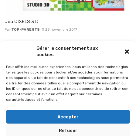
Jeu QIXELS 3 D
Par
TOP-PARENTS
28 novembre 2017
Posts
Gérer le consentement aux
1
2
3
...
14
navigation
cookies
Pour offrir les meilleures expériences, nous utilisons des technologies
telles que les cookies pour stocker et/ou accéder aux informations
des appareils. Le fait de consentir à ces technologies nous permettra
de traiter des données telles que le comportement de navigation ou
les ID uniques sur ce site. Le fait de ne pas consentir ou de retirer son
consentement peut avoir un effet négatif sur certaines
caractéristiques et fonctions.
Accepter
Refuser
© 2026 Im-presse. Tous droits réservés.