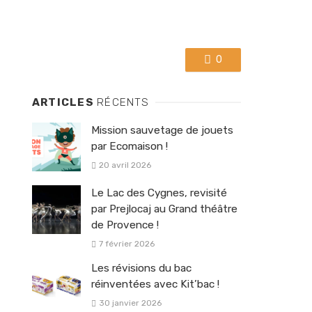
0
ARTICLES
RÉCENTS
Mission sauvetage de jouets
par Ecomaison !
20 avril 2026
Le Lac des Cygnes, revisité
par Prejlocaj au Grand théâtre
de Provence !
7 février 2026
Les révisions du bac
réinventées avec Kit’bac !
30 janvier 2026