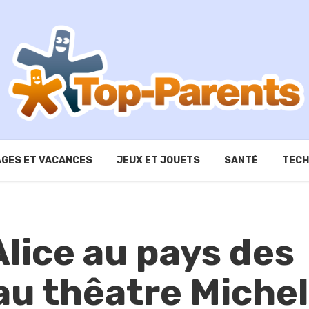
GES ET VACANCES
JEUX ET JOUETS
SANTÉ
TECH
Alice au pays des
au thêatre Michel