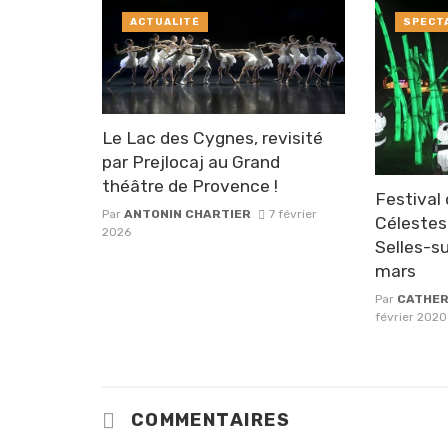
ACTUALITÉ
SPECT
Le Lac des Cygnes, revisité
par Prejlocaj au Grand
théâtre de Provence !
Festival
Par
ANTONIN CHARTIER
7 février
Célestes
2026
Selles-s
mars
Par
CATHER
février 2020
COMMENTAIRES