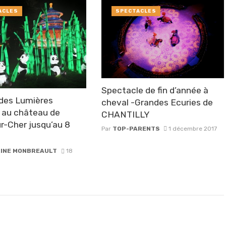
ACLES
SPECTACLES
Spectacle de fin d’année à
 des Lumières
cheval -Grandes Ecuries de
 au château de
CHANTILLY
ur-Cher jusqu’au 8
Par
TOP-PARENTS
1 décembre 2017
INE MONBREAULT
18