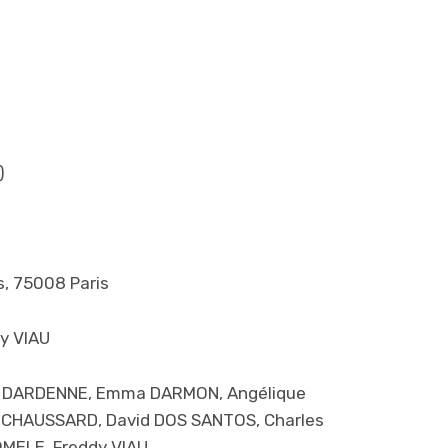
)
s, 75008 Paris
dy VIAU
ice DARDENNE, Emma DARMON, Angélique
s CHAUSSARD, David DOS SANTOS, Charles
MELE, Freddy VIAU