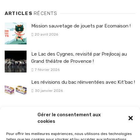
ARTICLES
RÉCENTS
Mission sauvetage de jouets par Ecomaison !
20 avril 2026
Le Lac des Cygnes, revisité par Prejlocaj au
Grand théâtre de Provence !
7 février 2026
Les révisions du bac réinventées avec Kit’bac !
30 janvier 2026
La sélection vélo de l’hiver pour rouler en toute sécurité !
Gérer le consentement aux
26 janvier 2026
cookies
Pour offrir les meilleures expériences, nous utilisons des technologies
telles que les cookies pour stocker et/ou accéder aux informations