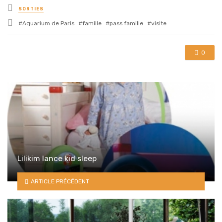
Posted
SORTIES
in
Tagged
Aquarium de Paris
famille
pass famille
visite
with
0
Lilikim lance kid sleep
ARTICLE PRÉCÉDENT