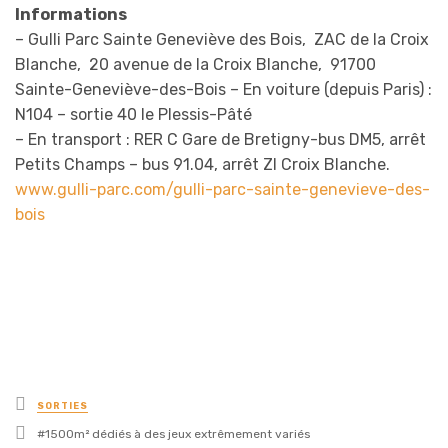
Informations
– Gulli Parc Sainte Geneviève des Bois, ZAC de la Croix
Blanche, 20 avenue de la Croix Blanche, 91700
Sainte-Geneviève-des-Bois – En voiture (depuis Paris) :
N104 – sortie 40 le Plessis-Pâté
– En transport : RER C Gare de Bretigny-bus DM5, arrêt
Petits Champs – bus 91.04, arrêt ZI Croix Blanche.
www.gulli-parc.com/gulli-parc-sainte-genevieve-des-
bois
Posted
SORTIES
in
Tagged
1500m² dédiés à des jeux extrêmement variés