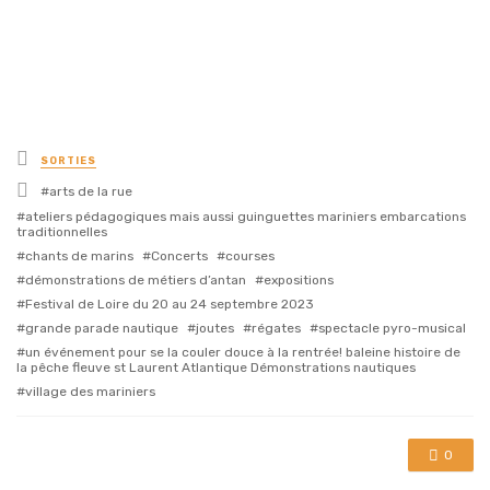
Posted
SORTIES
in
Tagged
arts de la rue
with
ateliers pédagogiques mais aussi guinguettes mariniers embarcations
traditionnelles
chants de marins
Concerts
courses
démonstrations de métiers d’antan
expositions
Festival de Loire du 20 au 24 septembre 2023
grande parade nautique
joutes
régates
spectacle pyro-musical
un événement pour se la couler douce à la rentrée! baleine histoire de
la pêche fleuve st Laurent Atlantique Démonstrations nautiques
village des mariniers
0