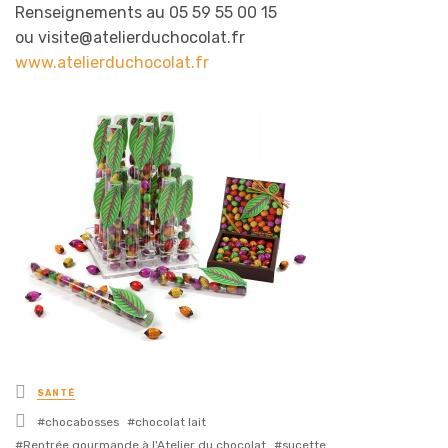
Renseignements au 05 59 55 00 15
ou visite@atelierduchocolat.fr
www.atelierduchocolat.fr
Posted
SANTÉ
in
Tagged
chocabosses
chocolat lait
with
Rentrée gourmande à l'Atelier du chocolat
sucette