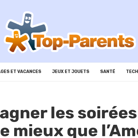
GES ET VACANCES
JEUX ET JOUETS
SANTÉ
TECH
gner les soirées
de mieux que l’Am