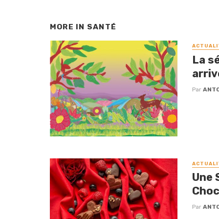
MORE IN
SANTÉ
ACTUALI
La s
arriv
Par
ANTO
ACTUALI
Une 
Choc
Par
ANTO