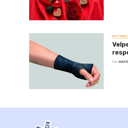
ACTUALI
Velp
resp
Par
MAYE