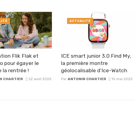
LITÉ
ACTUALITÉ
tion Flik Flak et
ICE smart junior 3.0 Find My,
 pour égayer le
la première montre
 la rentrée !
géolocalisable d’Ice-Watch
N CHARTIER
22 août 2025
Par
ANTONIN CHARTIER
15 mai 2025