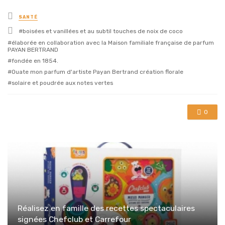
Posted
SANTÉ
in
Tagged
boisées et vanillées et au subtil touches de noix de coco
with
élaborée en collaboration avec la Maison familiale française de parfum
PAYAN BERTRAND
fondée en 1854.
Ouate mon parfum d'artiste Payan Bertrand création florale
solaire et poudrée aux notes vertes
0
Réalisez en famille des recettes spectaculaires
signées Chefclub et Carrefour