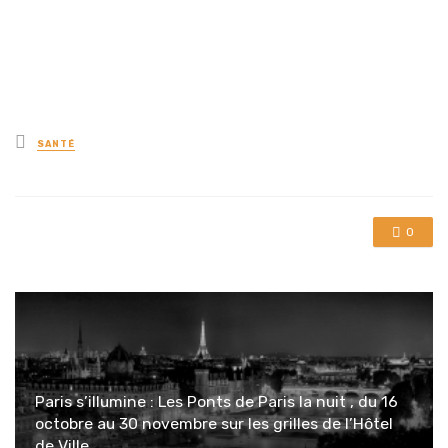
Posted
SANTÉ
in
0
Paris s’illumine : Les Ponts de Paris la nuit , du 16
octobre au 30 novembre sur les grilles de l’Hôtel
de Ville