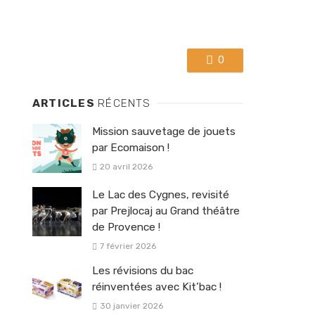
0
ARTICLES
RÉCENTS
Mission sauvetage de jouets
par Ecomaison !
20 avril 2026
Le Lac des Cygnes, revisité
par Prejlocaj au Grand théâtre
de Provence !
7 février 2026
Les révisions du bac
réinventées avec Kit’bac !
30 janvier 2026