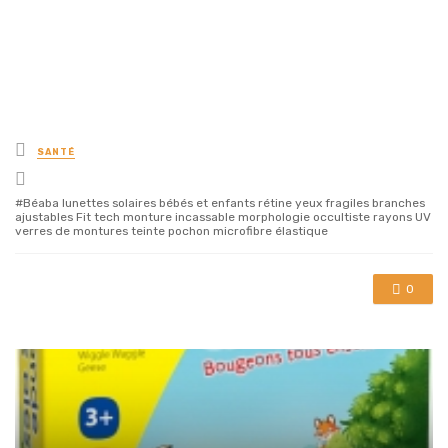
Posted
SANTÉ
in
Tagged
with
Béaba lunettes solaires bébés et enfants rétine yeux fragiles branches
ajustables Fit tech monture incassable morphologie occultiste rayons UV
verres de montures teinte pochon microfibre élastique
0