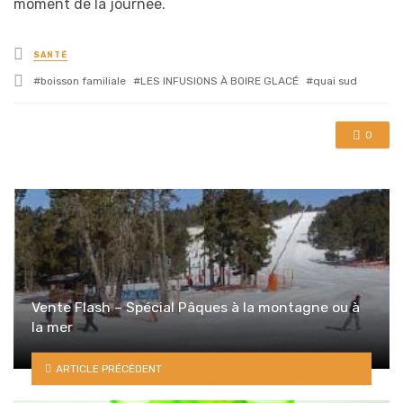
moment de la journée.
Posted
SANTÉ
in
Tagged
boisson familiale
LES INFUSIONS À BOIRE GLACÉ
quai sud
with
0
Vente Flash – Spécial Pâques à la montagne ou à
la mer
ARTICLE PRÉCÉDENT