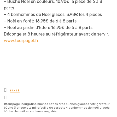
– Bûche Noël en couleurs: 10,90€ la pièce de 6 à 8
parts
– 4 bonhommes de Noël glacés: 3,98€ les 4 pièces
– Noël en forêt: 16,95€ de 6 à 8 parts
– Noël au jardin d’Eden: 16,95€ de 6 à 8 parts
Décongeler 8 heures au réfrigérateur avant de servir.
www.tourpagel.fr
Posted
SANTÉ
in
Tagged
with
tourpagel nougatine bûches pâtissières bûches glacées réfrigérateur
bûche 3 chocolats millefeuille de sorbets 4 bonhommes de noël glacés
bûche de noël en couleurs surgelés