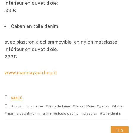
intérieur en duvet d’oie:
550€
Caban en toile denim
avec plastron à col ammovible, en nylon matelassé,
intérieur en duvet d’oie:
299€
www.marinayachting.it
Posted
SANTÉ
in
Tagged
caban
capuche
drap de laine
duvet d'oie
gênes
italie
with
marina yachting
marine
nicolo gavino
plastron
toile denim
0