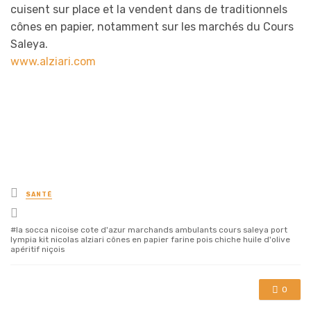
cuisent sur place et la vendent dans de traditionnels
cônes en papier, notamment sur les marchés du Cours
Saleya.
www.alziari.com
Posted
SANTÉ
in
Tagged
with
la socca nicoise cote d'azur marchands ambulants cours saleya port
lympia kit nicolas alziari cônes en papier farine pois chiche huile d'olive
apéritif niçois
0