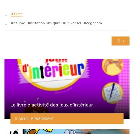
Posted
SANTÉ
in
Tagged
baume
irritation
piqûre
universel
vegebom
with
0
Le livre d’activité des jeux d’intérieur
ARTICLE PRÉCÉDENT