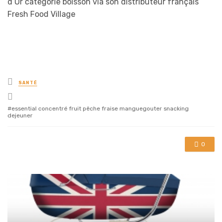
d’Or catégorie boisson via son distributeur français
Fresh Food Village
Posted
SANTÉ
in
Tagged
with
essential concentré fruit pêche fraise manguegouter snacking
dejeuner
0