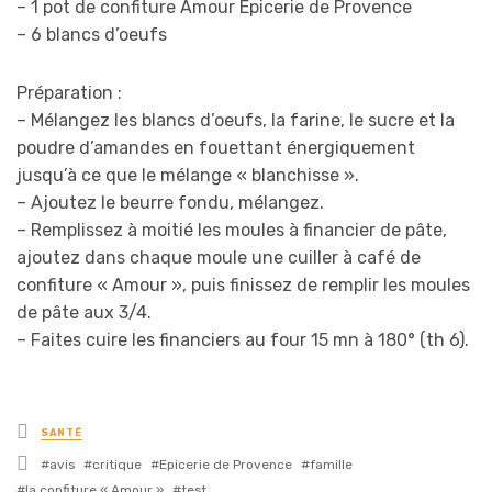
– 1 pot de confiture Amour Epicerie de Provence
– 6 blancs d’oeufs
Préparation :
– Mélangez les blancs d’oeufs, la farine, le sucre et la
poudre d’amandes en fouettant énergiquement
jusqu’à ce que le mélange « blanchisse ».
– Ajoutez le beurre fondu, mélangez.
– Remplissez à moitié les moules à financier de pâte,
ajoutez dans chaque moule une cuiller à café de
confiture « Amour », puis finissez de remplir les moules
de pâte aux 3/4.
– Faites cuire les financiers au four 15 mn à 180° (th 6).
Posted
SANTÉ
in
Tagged
avis
critique
Epicerie de Provence
famille
with
la confiture « Amour »
test