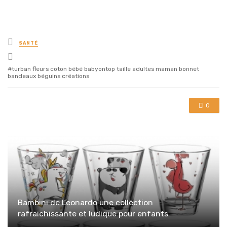
Posted
SANTÉ
in
Tagged
with
turban fleurs coton bébé babyontop taille adultes maman bonnet
bandeaux béguins créations
0
Bambini de Leonardo une collection
rafraichissante et ludique pour enfants