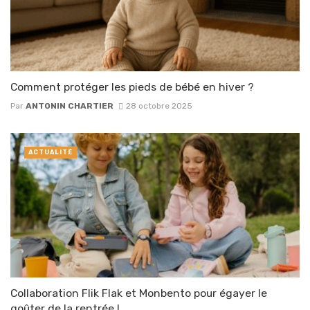
Comment protéger les pieds de bébé en hiver ?
Par
ANTONIN CHARTIER
28 octobre 2025
ACTUALITÉ
Collaboration Flik Flak et Monbento pour égayer le
goûter de la rentrée !