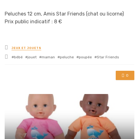
Peluches 12 cm, Amis Star Friends (chat ou licorne)
Prix public indicatif : 8 €
Posted
JEUX ET JOUETS
in
Tagged
bébé
jouet
maman
peluche
poupée
Star Friends
with
0