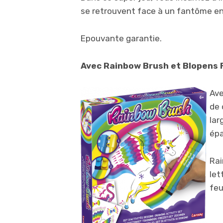
se retrouvent face à un fantôme en
Epouvante garantie.
Avec Rainbow Brush et Blopens 
Ave
de 
lar
épa
Rai
let
feu