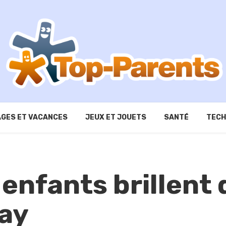
GES ET VACANCES
JEUX ET JOUETS
SANTÉ
TECH
 enfants brillent
say