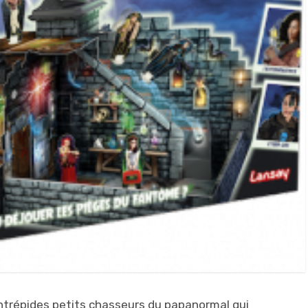
intrépides petits chasseurs du papanormal qui