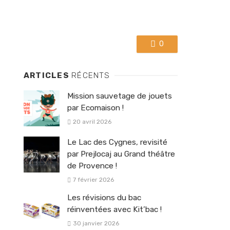
0
ARTICLES
RÉCENTS
Mission sauvetage de jouets
par Ecomaison !
20 avril 2026
Le Lac des Cygnes, revisité
par Prejlocaj au Grand théâtre
de Provence !
7 février 2026
Les révisions du bac
réinventées avec Kit’bac !
30 janvier 2026