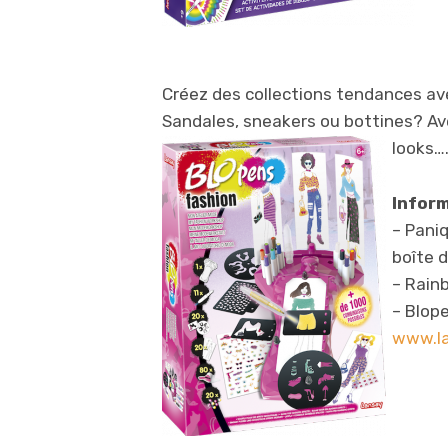
Créez des collections tendances av
Sandales, sneakers ou bottines? Av
looks….
Infor
– Paniq
boîte 
– Rain
– Blope
www.la