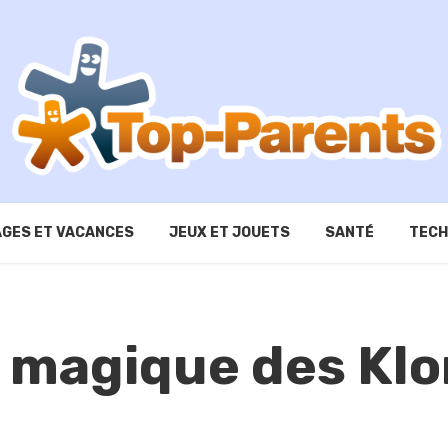
GES ET VACANCES
JEUX ET JOUETS
SANTÉ
TECH
magique des Klor