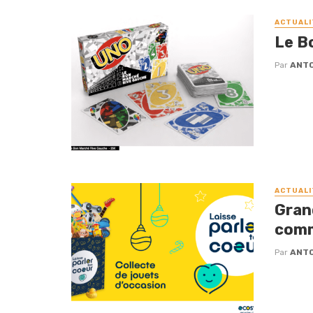
ACTUALI
Le B
Par
ANTO
ACTUALI
Gran
comm
Par
ANTO