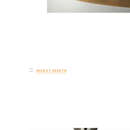
Posted
JEUX ET JOUETS
in