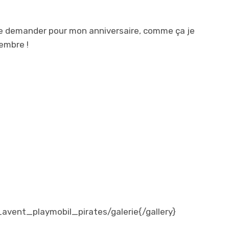
ais le demander pour mon anniversaire, comme ça je
embre !
_avent_playmobil_pirates/galerie{/gallery}