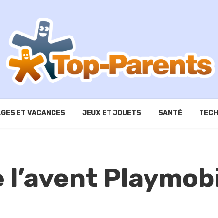
GES ET VACANCES
JEUX ET JOUETS
SANTÉ
TECH
 l’avent Playmobi