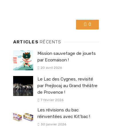
0
ARTICLES
RÉCENTS
Mission sauvetage de jouets
par Ecomaison !
20 avril 2026
Le Lac des Cygnes, revisité
par Prejlocaj au Grand théâtre
de Provence !
7 février 2026
Les révisions du bac
réinventées avec Kit’bac !
30 janvier 2026