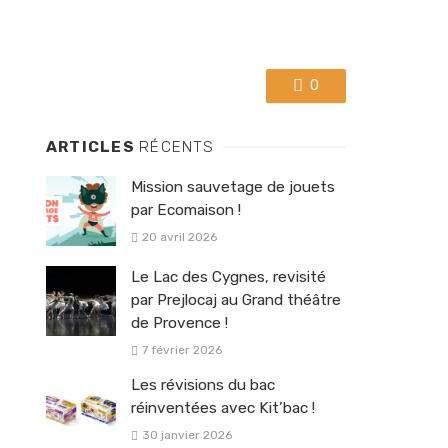
0
ARTICLES
RÉCENTS
Mission sauvetage de jouets
par Ecomaison !
20 avril 2026
Le Lac des Cygnes, revisité
par Prejlocaj au Grand théâtre
de Provence !
7 février 2026
Les révisions du bac
réinventées avec Kit’bac !
30 janvier 2026