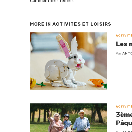
Commentaires fermés
MORE IN
ACTIVITÉS ET LOISIRS
ACTIVIT
Les 
Par
ANTO
ACTIVIT
3ème 
Pâqu