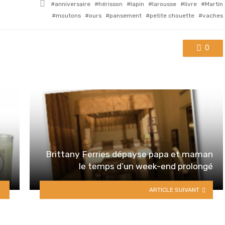
Tagged
anniversaire
hérisson
lapin
larousse
livre
Martin
with
moutons
ours
pansement
petite chouette
vaches
0
Brittany Ferries dépayse papa et maman
le temps d’un week-end prolongé
ARTICLE SUIVANT