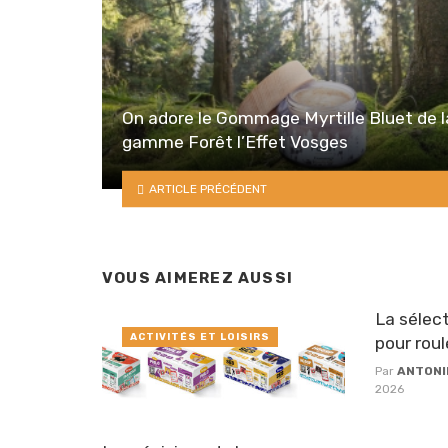
On adore le Gommage Myrtille Bluet de l
gamme Forêt l’Effet Vosges
ARTICLE PRÉCÉDENT
VOUS AIMEREZ AUSSI
La sélect
ACTIVITÉS ET LOISIRS
pour roul
Par
ANTONI
2026