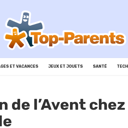
GES ET VACANCES
JEUX ET JOUETS
SANTÉ
TECH
on de l’Avent chez
le