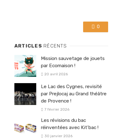
0
ARTICLES
RÉCENTS
Mission sauvetage de jouets
par Ecomaison !
20 avril 2026
Le Lac des Cygnes, revisité
par Prejlocaj au Grand théâtre
de Provence !
7 février 2026
Les révisions du bac
réinventées avec Kit’bac !
30 janvier 2026