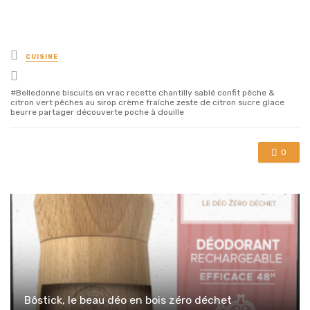
Posted
CUISINE
in
Tagged
with
Belledonne biscuits en vrac recette chantilly sablé confit pêche &
citron vert pêches au sirop crème fraîche zeste de citron sucre glace
beurre partager découverte poche à douille
0
Bôstick, le beau déo en bois zéro déchet