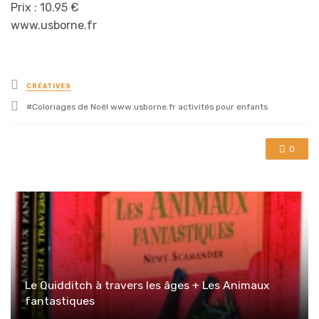
Prix : 10.95 €
www.usborne.fr
Posted
CRÉATIVES
in
Tagged
Coloriages de Noël www.usborne.fr activités pour enfants
with
0
Le Quidditch à travers les âges + Les Animaux
fantastiques