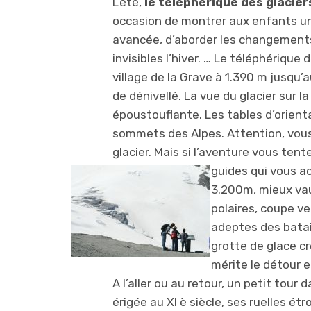
L’été,
le téléphérique des glacier
occasion de montrer aux enfants u
avancée, d’aborder les changements 
invisibles l’hiver. … Le téléphérique
village de la Grave à 1.390 m jusqu
de dénivellé. La vue du glacier sur 
époustouflante. Les tables d’orient
sommets des Alpes. Attention, vous
glacier. Mais si l’aventure vous ten
guides qui vous 
3.200m, mieux vau
polaires, coupe ve
adeptes des batail
grotte de glace c
mérite le détour e
A l’aller ou au retour, un petit tour 
érigée au XI è siècle, ses ruelles étr