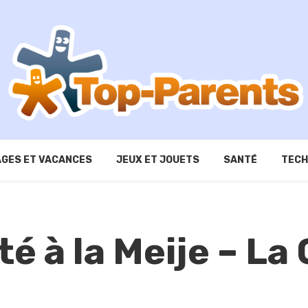
GES ET VACANCES
JEUX ET JOUETS
SANTÉ
TECH
é à la Meije – La