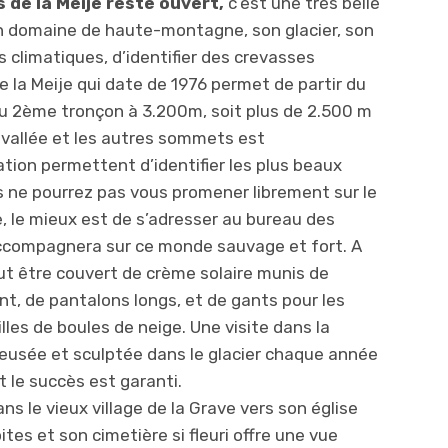
s de la Meije reste ouvert,
c’est une très belle
n domaine de haute-montagne, son glacier, son
climatiques, d’identifier des crevasses
 de la Meije qui date de 1976 permet de partir du
’au 2ème tronçon à 3.200m, soit plus de 2.500 m
la vallée et les autres sommets est
ation permettent d’identifier les plus beaux
 ne pourrez pas vous promener librement sur le
te, le mieux est de s’adresser au bureau des
accompagnera sur ce monde sauvage et fort.
A
t être couvert de crème solaire munis de
nt, de pantalons longs, et de gants pour les
les de boules de neige. Une visite dans la
reusée et sculptée dans le glacier chaque année
t le succès est garanti.
dans le vieux village de la Grave vers son église
oites et son cimetière si fleuri offre une vue