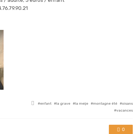
.76.79.90.21
Tagged
enfant
la grave
la meije
montagne été
oisans
with
vacances
0