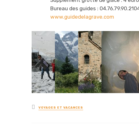
Bureau des guides :
04.76.79.90.21
04
www.guidedelagrave.com
Posted
VOYAGES ET VACANCES
in