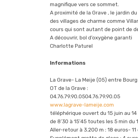
magnifique vers ce sommet.
A proximité de la Grave , le jardin d
des villages de charme comme Villa
cours qui sont autant de point de d
A découvrir, bol d’oxygène garanti
Charlotte Paturel
Informations
La Grave- La Meije (05) entre Bourg
OT de la Grave :
04.76.79.90.05
04.76.79.90.05
www.lagrave-lameije.com
téléphérique ouvert du 15 juin au 1
de 8’30 à 15’45 toutes les 5 min du 1
Aller-retour à 3.200 m : 18 euros- 1
Supplément grotte de glace : 4 euro