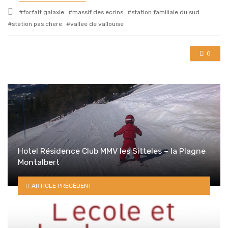
in
Tagged
forfait galaxie
massif des ecrins
station familiale du sud
with
station pas chere
vallee de vallouise
0
Hotel Résidence Club MMV les Sitteles – la Plagne
Montalbert
ARTICLE PRÉCÉDENT