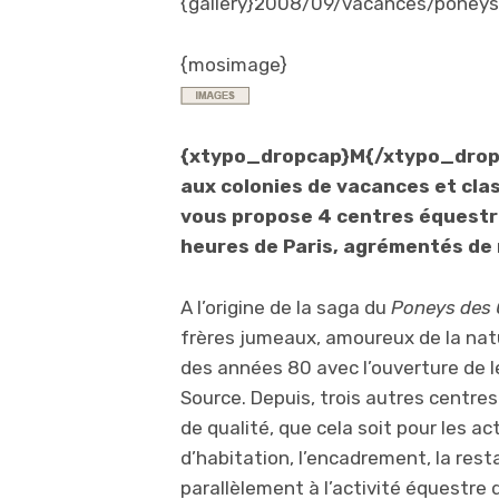
{gallery}2008/09/vacances/poneysd
{mosimage}
{xtypo_dropcap}M{/xtypo_dropca
aux colonies de vacances et cla
vous propose 4 centres équestre
heures de Paris, agrémentés de
A l’origine de la saga du
Poneys des 
frères jumeaux, amoureux de la na
des années 80 avec l’ouverture de l
Source. Depuis, trois autres centres
de qualité, que cela soit pour les a
d’habitation, l’encadrement, la rest
parallèlement à l’activité équestre 