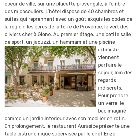
coeur de ville, sur une placette provençale, à l’ombre
des micocouliers. L’hôtel dispose de 40 chambres et
suites qui reprennent avec un goût exquis les codes de
la région: les ocres de la terre de Provence, le vert des
oliviers cher à Giono. Au premier étage, une petite salle
de sport, un jac
uzzi, un hammam et une piscine
intimiste,
viennent
parfaire le
séjour, loin des
regards
indiscrets.
Pour prendre
un verre, le
bar, imaginé
comme un jardin intérieur avec son mobilier en rotin.
En prolongement, le restaurant Aurasice présente une
table bistronomique supervisée par le chef Enzo