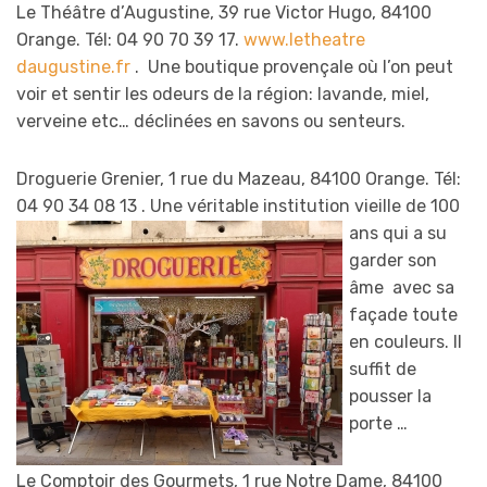
Le Théâtre d’Augustine, 39 rue Victor Hugo, 84100
Orange. Tél: 04 90 70 39 17.
www.letheatre
daugustine.fr
. Une boutique provençale où l’on peut
voir et sentir les odeurs de la région: lavande, miel,
verveine etc… déclinées en savons ou senteurs.
Droguerie Grenier, 1 rue du Mazeau, 84100 Orange. Tél:
04 90 34 08 13 . Une véritable institution v
ieille de 100
ans qui a su
garder son
âme avec sa
façade toute
en couleurs. Il
suffit de
pousser la
porte …
Le Comptoir des Gourmets, 1 rue Notre Dame, 84100