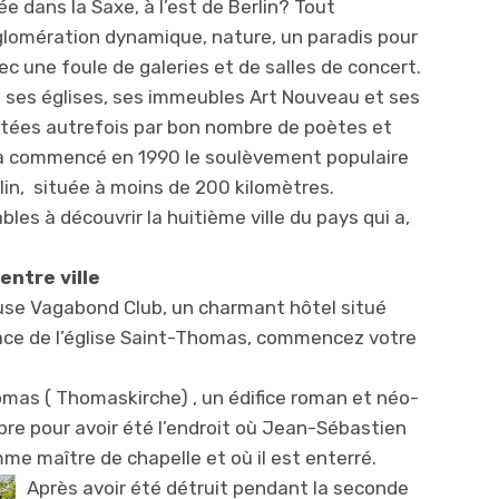
ée dans la Saxe, à l’est de Berlin? Tout
lomération dynamique, nature, un paradis pour
ec une foule de galeries et de salles de concert.
ans ses églises, ses immeubles Art Nouveau et ses
ntées autrefois par bon nombre de poètes et
u’a commencé en 1990 le soulèvement populaire
lin, située à moins de 200 kilomètres.
les à découvrir la huitième ville du pays qui a,
entre ville
use Vagabond Club, un charmant hôtel situé
ace de l’église Saint-Thomas, commencez votre
homas ( Thomaskirche) , un édifice roman et néo-
èbre pour avoir été l’endroit où Jean-Sébastien
mme maître de chapelle et o
ù il est enterré.
Après avoir été détruit pendant la seconde