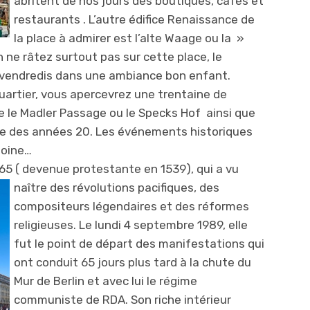
abritent de nos jours des boutiques, cafés et
restaurants . L’autre édifice Renaissance de
la place à admirer est l’alte Waage ou la »
n ne râtez surtout pas sur cette place, le
 vendredis dans une ambiance bon enfant.
quartier, vous apercevrez une trentaine de
le Madler Passage ou le Specks Hof ainsi que
que des années 20. Les événements historiques
moine…
 1165 ( devenue protestante en 1539), qui a vu
naître des révolu
tions pacifiques, des
compositeurs légendaires et des réformes
religieuses. Le lundi 4 septembre 1989, elle
fut le point de départ des manifestations qui
ont conduit 65 jours plus tard à la chute du
Mur de Berlin et avec lui le régime
communiste de RDA. Son riche intérieur