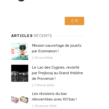
0
ARTICLES
RÉCENTS
Mission sauvetage de jouets
par Ecomaison !
20 avril 2026
Le Lac des Cygnes, revisité
par Prejlocaj au Grand théâtre
de Provence !
7 février 2026
Les révisions du bac
réinventées avec Kit’bac !
30 janvier 2026