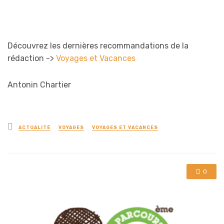
Découvrez les dernières recommandations de la
rédaction ->
Voyages et Vacances
Antonin Chartier
Posted
ACTUALITÉ
VOYAGES
VOYAGES ET VACANCES
in
0