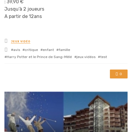
: 39,90 €
Jusqu’à 2 joueurs
A partir de 12ans
Posted
JEUX VIDÉO
in
Tagged
avis
critique
enfant
famille
with
Harry Potter et le Prince de Sang-Mêlé
jeux vidéos
test
0