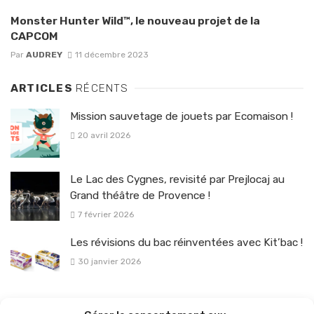
Monster Hunter Wild™, le nouveau projet de la
CAPCOM
Par
AUDREY
11 décembre 2023
ARTICLES
RÉCENTS
Mission sauvetage de jouets par Ecomaison !
20 avril 2026
Le Lac des Cygnes, revisité par Prejlocaj au
Grand théâtre de Provence !
7 février 2026
Les révisions du bac réinventées avec Kit’bac !
30 janvier 2026
La sélection vélo de l’hiver pour rouler en toute sécurité !