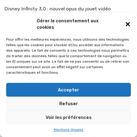
Disney Infinity 3.0 : nouvel opus du jouet vidéo
Par
TOP-PARENTS
19 août 2015
Gérer le consentement aux
cookies
Pour offrir les meilleures expériences, nous utilisons des technologies
telles que les cookies pour stocker et/ou accéder aux informations
des appareils. Le fait de consentir à ces technologies nous permettra
de traiter des données telles que le comportement de navigation ou
les ID uniques sur ce site. Le fait de ne pas consentir ou de retirer son
consentement peut avoir un effet négatif sur certaines
caractéristiques et fonctions.
Accepter
Refuser
© 2026 Im-presse. Tous droits réservés.
Voir les préférences
MENTIONS LÉGALES
Mentions légales