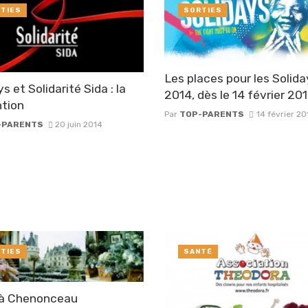
TIES
SORTIES
Les places pour les Solida
s et Solidarité Sida : la
2014, dès le 14 février 20
tion
Par
TOP-PARENTS
14 février 20
-PARENTS
20 juin 2014
TIES
SANTÉ
à Chenonceau