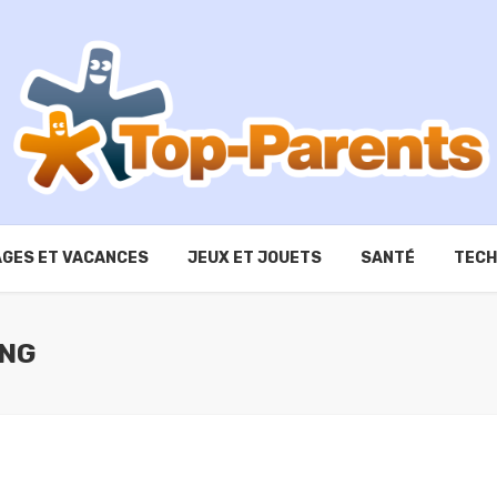
GES ET VACANCES
JEUX ET JOUETS
SANTÉ
TECH
ING