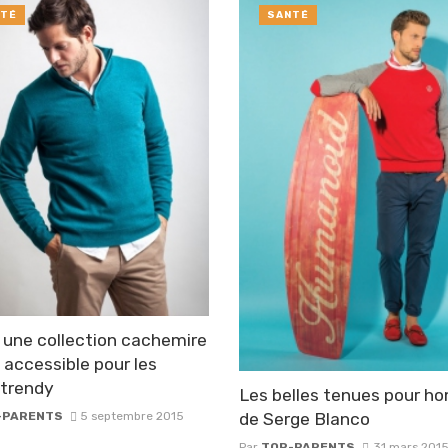
TÉ
SANTÉ
 une collection cachemire
x accessible pour les
trendy
Les belles tenues pour 
-PARENTS
5 septembre 2015
de Serge Blanco
Par
TOP-PARENTS
31 mars 201