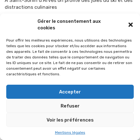
A Saint-Sorlin d’Arves on profite des joies du ski et des
distractions culinaires
Par
TOP-PARENTS
11 avril 2015
Gérer le consentement aux
cookies
Pour offrir les meilleures expériences, nous utilisons des technologies
telles que les cookies pour stocker et/ou accéder aux informations
des appareils. Le fait de consentir à ces technologies nous permettra
de traiter des données telles que le comportement de navigation ou
les ID uniques sur ce site. Le fait de ne pas consentir ou de retirer son
consentement peut avoir un effet négatif sur certaines
caractéristiques et fonctions.
Accepter
© 2026 Im-presse. Tous droits réservés.
Refuser
MENTIONS LÉGALES
Voir les préférences
Mentions légales