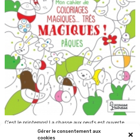
C’est le printemps! La chasse aux oeufs est ouverte…
Gérer le consentement aux
Par
TOP-PARENTS
20 mars 2022
cookies