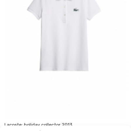
Lacoste: holiday collector 2013