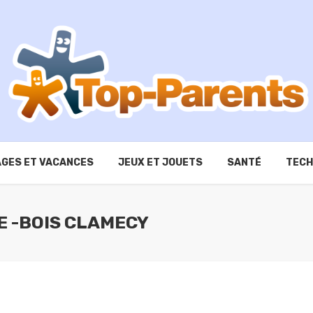
GES ET VACANCES
JEUX ET JOUETS
SANTÉ
TECH
E -BOIS CLAMECY