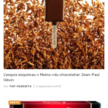
L’exquis esquimau » Momo »du chocolatier Jean-Paul
Hévin
Par
TOP-PARENTS
4 septembre 2015
SANTÉ